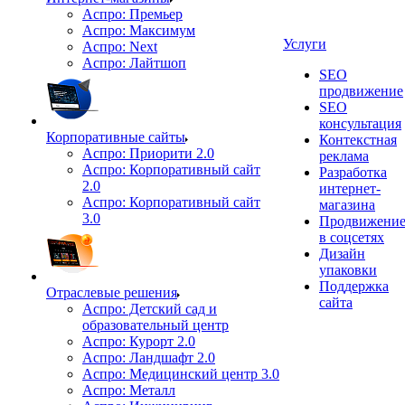
Аспро: Премьер
Аспро: Максимум
Услуги
Аспро: Next
Аспро: Лайтшоп
SEO
продвижение
SEO
консультация
Корпоративные сайты
Контекстная
Аспро: Приорити 2.0
реклама
Аспро: Корпоративный сайт
Разработка
2.0
интернет-
Аспро: Корпоративный сайт
магазина
3.0
Продвижени
в соцсетях
Дизайн
упаковки
Поддержка
Отраслевые решения
сайта
Аспро: Детский сад и
образовательный центр
Аспро: Курорт 2.0
Аспро: Ландшафт 2.0
Аспро: Медицинский центр 3.0
Аспро: Металл