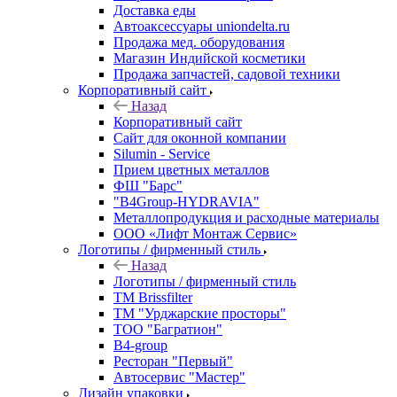
Доставка еды
Автоаксессуары uniondelta.ru
Продажа мед. оборудования
Магазин Индийской косметики
Продажа запчастей, садовой техники
Корпоративный сайт
Назад
Корпоративный сайт
Сайт для оконной компании
Silumin - Service
Прием цветных металлов
ФШ "Барс"
"B4Group-HYDRAVIA"
Металлопродукция и расходные материалы
OOO «Лифт Монтаж Сервис»
Логотипы / фирменный стиль
Назад
Логотипы / фирменный стиль
TM Brissfilter
ТМ "Урджарские просторы"
ТОО "Багратион"
B4-group
Ресторан "Первый"
Автосервис "Мастер"
Дизайн упаковки