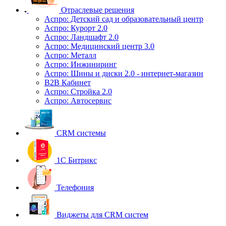
Отраслевые решения
Аспро: Детский сад и образовательный центр
Аспро: Курорт 2.0
Аспро: Ландшафт 2.0
Аспро: Медицинский центр 3.0
Аспро: Металл
Аспро: Инжиниринг
Аспро: Шины и диски 2.0 - интернет-магазин
B2B Кабинет
Аспро: Стройка 2.0
Аспро: Автосервис
CRM системы
1С Битрикс
Телефония
Виджеты для CRM cистем