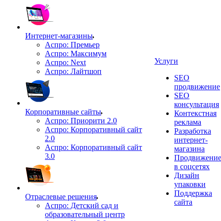
Интернет-магазины
Аспро: Премьер
Аспро: Максимум
Услуги
Аспро: Next
Аспро: Лайтшоп
SEO
продвижение
SEO
консультация
Корпоративные сайты
Контекстная
Аспро: Приорити 2.0
реклама
Аспро: Корпоративный сайт
Разработка
2.0
интернет-
Аспро: Корпоративный сайт
магазина
3.0
Продвижени
в соцсетях
Дизайн
упаковки
Поддержка
Отраслевые решения
сайта
Аспро: Детский сад и
образовательный центр