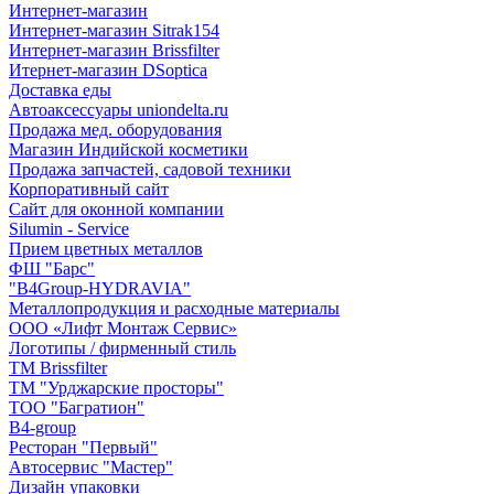
Интернет-магазин
Интернет-магазин Sitrak154
Интернет-магазин Brissfilter
Итернет-магазин DSoptica
Доставка еды
Автоаксессуары uniondelta.ru
Продажа мед. оборудования
Магазин Индийской косметики
Продажа запчастей, садовой техники
Корпоративный сайт
Сайт для оконной компании
Silumin - Service
Прием цветных металлов
ФШ "Барс"
"B4Group-HYDRAVIA"
Металлопродукция и расходные материалы
OOO «Лифт Монтаж Сервис»
Логотипы / фирменный стиль
TM Brissfilter
ТМ "Урджарские просторы"
ТОО "Багратион"
B4-group
Ресторан "Первый"
Автосервис "Мастер"
Дизайн упаковки